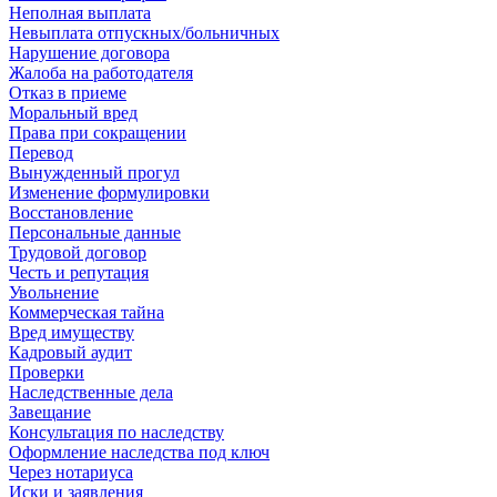
Неполная выплата
Невыплата отпускных/больничных
Нарушение договора
Жалоба на работодателя
Отказ в приеме
Моральный вред
Права при сокращении
Перевод
Вынужденный прогул
Изменение формулировки
Восстановление
Персональные данные
Трудовой договор
Честь и репутация
Увольнение
Коммерческая тайна
Вред имуществу
Кадровый аудит
Проверки
Наследственные дела
Завещание
Консультация по наследству
Оформление наследства под ключ
Через нотариуса
Иски и заявления