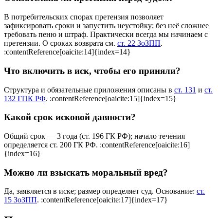
В потребительских спорах претензия позволяет
зафиксировать сроки и запустить неустойку; без неё сложнее
требовать пеню и штраф. Практически всегда мы начинаем с
претензии. О сроках возврата см.
ст. 22 ЗоЗПП
.
:contentReference[oaicite:14]{index=14}
Что включить в иск, чтобы его приняли?
Структура и обязательные приложения описаны в
ст. 131
и
ст.
132 ГПК РФ
. :contentReference[oaicite:15]{index=15}
Какой срок исковой давности?
Общий срок — 3 года (ст. 196 ГК РФ); начало течения
определяется ст. 200 ГК РФ. :contentReference[oaicite:16]
{index=16}
Можно ли взыскать моральный вред?
Да, заявляется в иске; размер определяет суд. Основание:
ст.
15 ЗоЗПП
. :contentReference[oaicite:17]{index=17}