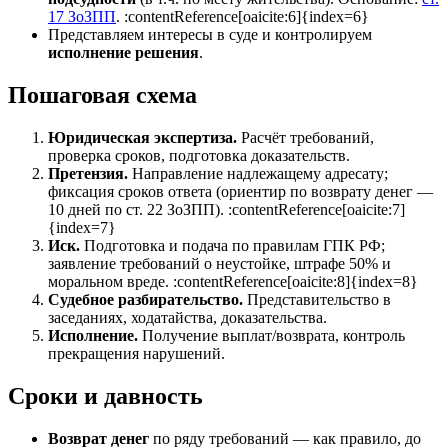
17 ЗоЗПП
. :contentReference[oaicite:6]{index=6}
Представляем интересы в суде и контролируем
исполнение решения
.
Пошаговая схема
Юридическая экспертиза.
Расчёт требований,
проверка сроков, подготовка доказательств.
Претензия.
Направление надлежащему адресату;
фиксация сроков ответа (ориентир по возврату денег —
10 дней по ст. 22 ЗоЗПП). :contentReference[oaicite:7]
{index=7}
Иск.
Подготовка и подача по правилам ГПК РФ;
заявление требований о неустойке, штрафе 50% и
моральном вреде. :contentReference[oaicite:8]{index=8}
Судебное разбирательство.
Представительство в
заседаниях, ходатайства, доказательства.
Исполнение.
Получение выплат/возврата, контроль
прекращения нарушений.
Сроки и давность
Возврат денег
по ряду требований — как правило, до