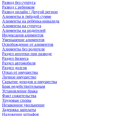
Развод без супруга
Развод с ребенком
Развод онлайн / Другой регион
Алименты в твёрдой сумме
Алименты на ребёнка-инвалида
Алименты на супруга
Алименты на родителей
Индексация алиментов
Уменьшение алиментов
Освобождение от алиментов
Алименты без родителя
Раздел ипотеки при разводе
Раздел бизнеса
Раздел автомобиля
Раздел долгов
Отказ от имущества
Личное имущество
Скрытие доходов и имущества
Брак недействительным
Установление брака
Факт сожительства
Трудовые споры
Незаконное увольнение
Задержка зарплаты
Наложение штрафов