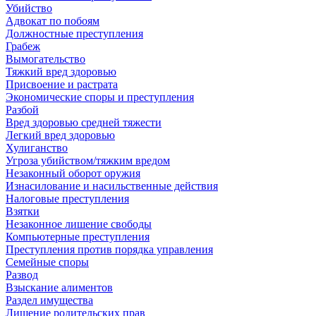
Убийство
Адвокат по побоям
Должностные преступления
Грабеж
Вымогательство
Тяжкий вред здоровью
Присвоение и растрата
Экономические споры и преступления
Разбой
Вред здоровью средней тяжести
Легкий вред здоровью
Хулиганство
Угроза убийством/тяжким вредом
Незаконный оборот оружия
Изнасилование и насильственные действия
Налоговые преступления
Взятки
Незаконное лишение свободы
Компьютерные преступления
Преступления против порядка управления
Семейные споры
Развод
Взыскание алиментов
Раздел имущества
Лишение родительских прав