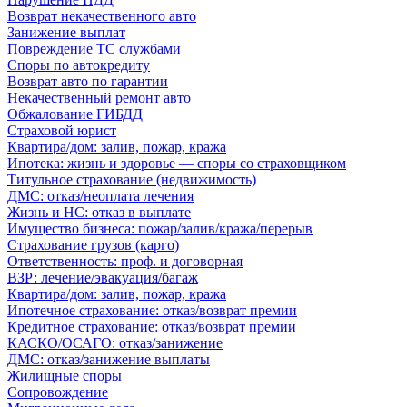
Возврат некачественного авто
Занижение выплат
Повреждение ТС службами
Споры по автокредиту
Возврат авто по гарантии
Некачественный ремонт авто
Обжалование ГИБДД
Страховой юрист
Квартира/дом: залив, пожар, кража
Ипотека: жизнь и здоровье — споры со страховщиком
Титульное страхование (недвижимость)
ДМС: отказ/неоплата лечения
Жизнь и НС: отказ в выплате
Имущество бизнеса: пожар/залив/кража/перерыв
Страхование грузов (карго)
Ответственность: проф. и договорная
ВЗР: лечение/эвакуация/багаж
Квартира/дом: залив, пожар, кража
Ипотечное страхование: отказ/возврат премии
Кредитное страхование: отказ/возврат премии
КАСКО/ОСАГО: отказ/занижение
ДМС: отказ/занижение выплаты
Жилищные споры
Сопровождение