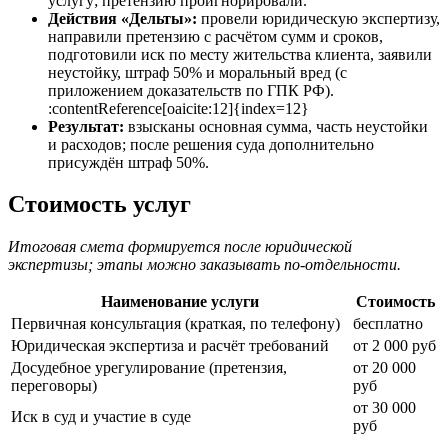
услугу; претензию проигнорировали.
Действия «Дельты»:
провели юридическую экспертизу,
направили претензию с расчётом сумм и сроков,
подготовили иск по месту жительства клиента, заявили
неустойку, штраф 50% и моральный вред (с
приложением доказательств по ГПК РФ).
:contentReference[oaicite:12]{index=12}
Результат:
взысканы основная сумма, часть неустойки
и расходов; после решения суда дополнительно
присуждён штраф 50%.
Стоимость услуг
Итоговая смета формируется после юридической
экспертизы; этапы можно заказывать по-отдельности.
Наименование услуги
Стоимость
Первичная консультация (краткая, по телефону)
бесплатно
Юридическая экспертиза и расчёт требований
от 2 000 руб
Досудебное урегулирование (претензия,
от 20 000
переговоры)
руб
от 30 000
Иск в суд и участие в суде
руб