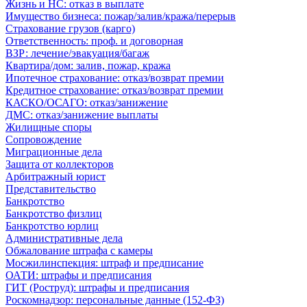
Жизнь и НС: отказ в выплате
Имущество бизнеса: пожар/залив/кража/перерыв
Страхование грузов (карго)
Ответственность: проф. и договорная
ВЗР: лечение/эвакуация/багаж
Квартира/дом: залив, пожар, кража
Ипотечное страхование: отказ/возврат премии
Кредитное страхование: отказ/возврат премии
КАСКО/ОСАГО: отказ/занижение
ДМС: отказ/занижение выплаты
Жилищные споры
Сопровождение
Миграционные дела
Защита от коллекторов
Арбитражный юрист
Представительство
Банкротство
Банкротство физлиц
Банкротство юрлиц
Административные дела
Обжалование штрафа с камеры
Мосжилинспекция: штраф и предписание
ОАТИ: штрафы и предписания
ГИТ (Роструд): штрафы и предписания
Роскомнадзор: персональные данные (152-ФЗ)