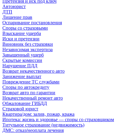
Претензия и иск под ключ
Автоюрист
ДТП
Лишение прав
Оспаривание постановления
Споры со страховыми
Взыскание ущерба
Иски и претензии
Виновник без страховки
Независимая экспертиза
Завышенный ущерб
Скрытые комиссии
Нарушение ПДД
Возврат некачественного авто
Занижение выплат
Повреждение ТС службами
Споры по автокредиту
Возврат авто по гарантии
Некачественный ремонт авто
Обжалование ГИБДД
Страховой юрист
Квартира/дом: залив, пожар, кража
Ипотека: жизнь и здоровье — споры со страховщиком
Титульное страхование (недвижимость)
ДМС: отказ/неоплата лечения