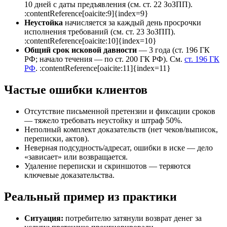
10 дней с даты предъявления (см. ст. 22 ЗоЗПП).
:contentReference[oaicite:9]{index=9}
Неустойка
начисляется за каждый день просрочки
исполнения требований (см. ст. 23 ЗоЗПП).
:contentReference[oaicite:10]{index=10}
Общий срок исковой давности
— 3 года (ст. 196 ГК
РФ; начало течения — по ст. 200 ГК РФ). См.
ст. 196 ГК
РФ
. :contentReference[oaicite:11]{index=11}
Частые ошибки клиентов
Отсутствие письменной претензии и фиксации сроков
— тяжело требовать неустойку и штраф 50%.
Неполный комплект доказательств (нет чеков/выписок,
переписки, актов).
Неверная подсудность/адресат, ошибки в иске — дело
«зависает» или возвращается.
Удаление переписки и скриншотов — теряются
ключевые доказательства.
Реальный пример из практики
Ситуация:
потребителю затянули возврат денег за