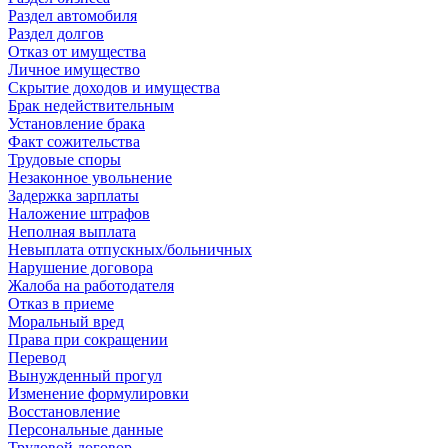
Раздел автомобиля
Раздел долгов
Отказ от имущества
Личное имущество
Скрытие доходов и имущества
Брак недействительным
Установление брака
Факт сожительства
Трудовые споры
Незаконное увольнение
Задержка зарплаты
Наложение штрафов
Неполная выплата
Невыплата отпускных/больничных
Нарушение договора
Жалоба на работодателя
Отказ в приеме
Моральный вред
Права при сокращении
Перевод
Вынужденный прогул
Изменение формулировки
Восстановление
Персональные данные
Трудовой договор