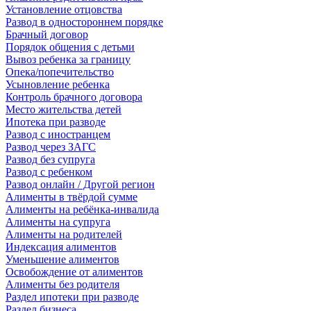
Установление отцовства
Развод в одностороннем порядке
Брачный договор
Порядок общения с детьми
Вывоз ребенка за границу
Опека/попечительство
Усыновление ребенка
Контроль брачного договора
Место жительства детей
Ипотека при разводе
Развод с иностранцем
Развод через ЗАГС
Развод без супруга
Развод с ребенком
Развод онлайн / Другой регион
Алименты в твёрдой сумме
Алименты на ребёнка-инвалида
Алименты на супруга
Алименты на родителей
Индексация алиментов
Уменьшение алиментов
Освобождение от алиментов
Алименты без родителя
Раздел ипотеки при разводе
Раздел бизнеса