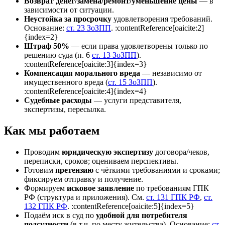
Возврат денег/замена/ремонт/уменьшение цены
— в
зависимости от ситуации.
Неустойка за просрочку
удовлетворения требований.
Основание:
ст. 23 ЗоЗПП
. :contentReference[oaicite:2]
{index=2}
Штраф 50%
— если права удовлетворены только по
решению суда (п. 6
ст. 13 ЗоЗПП
).
:contentReference[oaicite:3]{index=3}
Компенсация морального вреда
— независимо от
имущественного вреда (
ст. 15 ЗоЗПП
).
:contentReference[oaicite:4]{index=4}
Судебные расходы
— услуги представителя,
экспертизы, пересылка.
Как мы работаем
Проводим
юридическую экспертизу
договора/чеков,
переписки, сроков; оцениваем перспективы.
Готовим
претензию
с чёткими требованиями и сроками;
фиксируем отправку и получение.
Формируем
исковое заявление
по требованиям ГПК
РФ (структура и приложения). См.
ст. 131 ГПК РФ
,
ст.
132 ГПК РФ
. :contentReference[oaicite:5]{index=5}
Подаём иск в суд по
удобной для потребителя
подсудности
(в т.ч. по месту жительства). Основание:
ст.