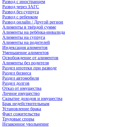
Развод с иностранцем
Развод через ЗАГС
Развод без супруга
Развод с ребенком
Развод онлайн / Другой регион
Алименты в твёрдой сумме
Алименты на ребёнка-инвалида
Алименты на супруга
Алименты на родителей
Индексация алиментов
Уменьшение алиментов
Освобождение от алиментов
Алименты без родителя
Раздел ипотеки при разводе
Раздел бизнеса
Раздел автомобиля
Раздел долгов
Отказ от имущества
Личное имущество
Скрытие доходов и имущества
Брак недействительным
Установление брака
Факт сожительства
Трудовые споры
Незаконное увольнение