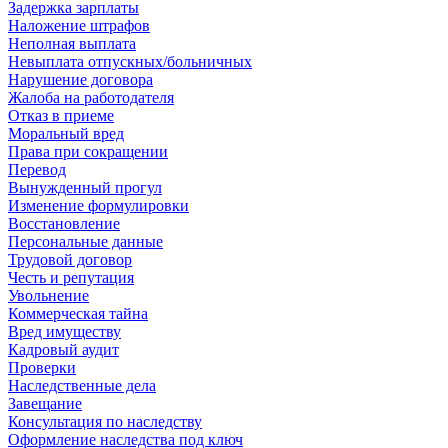
Задержка зарплаты
Наложение штрафов
Неполная выплата
Невыплата отпускных/больничных
Нарушение договора
Жалоба на работодателя
Отказ в приеме
Моральный вред
Права при сокращении
Перевод
Вынужденный прогул
Изменение формулировки
Восстановление
Персональные данные
Трудовой договор
Честь и репутация
Увольнение
Коммерческая тайна
Вред имуществу
Кадровый аудит
Проверки
Наследственные дела
Завещание
Консультация по наследству
Оформление наследства под ключ