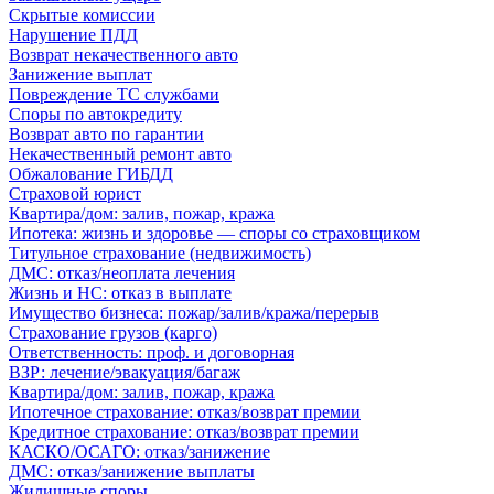
Скрытые комиссии
Нарушение ПДД
Возврат некачественного авто
Занижение выплат
Повреждение ТС службами
Споры по автокредиту
Возврат авто по гарантии
Некачественный ремонт авто
Обжалование ГИБДД
Страховой юрист
Квартира/дом: залив, пожар, кража
Ипотека: жизнь и здоровье — споры со страховщиком
Титульное страхование (недвижимость)
ДМС: отказ/неоплата лечения
Жизнь и НС: отказ в выплате
Имущество бизнеса: пожар/залив/кража/перерыв
Страхование грузов (карго)
Ответственность: проф. и договорная
ВЗР: лечение/эвакуация/багаж
Квартира/дом: залив, пожар, кража
Ипотечное страхование: отказ/возврат премии
Кредитное страхование: отказ/возврат премии
КАСКО/ОСАГО: отказ/занижение
ДМС: отказ/занижение выплаты
Жилищные споры