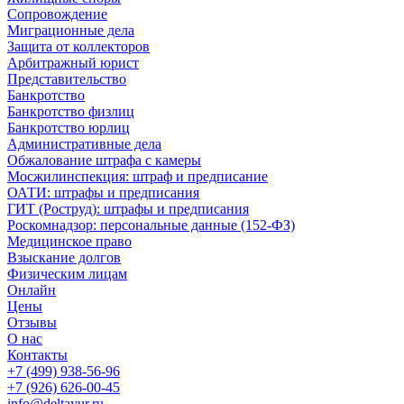
Сопровождение
Миграционные дела
Защита от коллекторов
Арбитражный юрист
Представительство
Банкротство
Банкротство физлиц
Банкротство юрлиц
Административные дела
Обжалование штрафа с камеры
Мосжилинспекция: штраф и предписание
ОАТИ: штрафы и предписания
ГИТ (Роструд): штрафы и предписания
Роскомнадзор: персональные данные (152-ФЗ)
Медицинское право
Взыскание долгов
Физическим лицам
Онлайн
Цены
Отзывы
О нас
Контакты
+7 (499) 938-56-96
+7 (926) 626-00-45
info@deltayur.ru