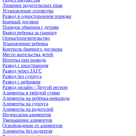
Лишение родительских прав
Установление отцовства
Развод в одностороннем порядке
Брачный договор
Порядок общения с детьми
Вывоз ребенка за границу
Опека/попечительство
Усыновление ребенка
Контроль брачного договора
Место жительства детей
Ипотека при разводе
Развод с иностранцем
Развод через ЗАГС
Развод без супруга
Развод с ребенком
Развод онлайн / Другой регион
Алименты в твёрдой сумме
Алименты на ребёнка-инвалида
Алименты на супруга
Алименты на родителей
Индексация алиментов
Уменьшение алиментов
Освобождение от алиментов
Алименты без родителя