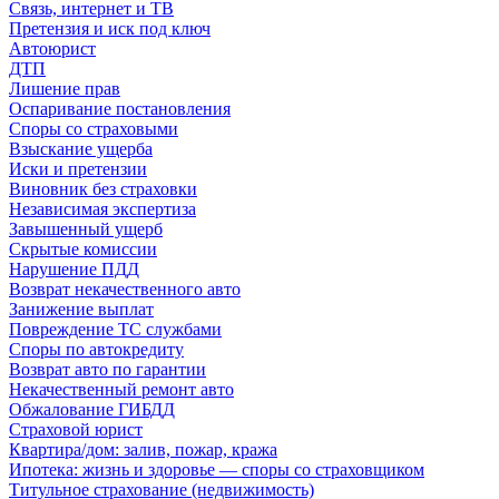
Связь, интернет и ТВ
Претензия и иск под ключ
Автоюрист
ДТП
Лишение прав
Оспаривание постановления
Споры со страховыми
Взыскание ущерба
Иски и претензии
Виновник без страховки
Независимая экспертиза
Завышенный ущерб
Скрытые комиссии
Нарушение ПДД
Возврат некачественного авто
Занижение выплат
Повреждение ТС службами
Споры по автокредиту
Возврат авто по гарантии
Некачественный ремонт авто
Обжалование ГИБДД
Страховой юрист
Квартира/дом: залив, пожар, кража
Ипотека: жизнь и здоровье — споры со страховщиком
Титульное страхование (недвижимость)