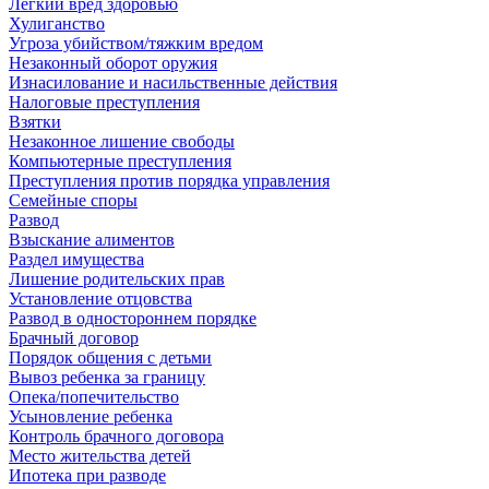
Легкий вред здоровью
Хулиганство
Угроза убийством/тяжким вредом
Незаконный оборот оружия
Изнасилование и насильственные действия
Налоговые преступления
Взятки
Незаконное лишение свободы
Компьютерные преступления
Преступления против порядка управления
Семейные споры
Развод
Взыскание алиментов
Раздел имущества
Лишение родительских прав
Установление отцовства
Развод в одностороннем порядке
Брачный договор
Порядок общения с детьми
Вывоз ребенка за границу
Опека/попечительство
Усыновление ребенка
Контроль брачного договора
Место жительства детей
Ипотека при разводе