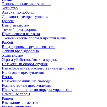
Экономические преступления
Убийство
Адвокат по побоям
Должностные преступления
Грабеж
Вымогательство
Тяжкий вред здоровью
Присвоение и растрата
Экономические споры и преступления
Разбой
Вред здоровью средней тяжести
Легкий вред здоровью
Хулиганство
Угроза убийством/тяжким вредом
Незаконный оборот оружия
Изнасилование и насильственные действия
Налоговые преступления
Взятки
Незаконное лишение свободы
Компьютерные преступления
Преступления против порядка управления
Семейные споры
Развод
Взыскание алиментов
Раздел имущества