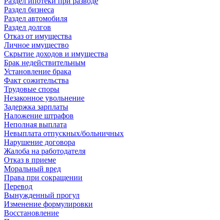
Раздел ипотеки при разводе
Раздел бизнеса
Раздел автомобиля
Раздел долгов
Отказ от имущества
Личное имущество
Скрытие доходов и имущества
Брак недействительным
Установление брака
Факт сожительства
Трудовые споры
Незаконное увольнение
Задержка зарплаты
Наложение штрафов
Неполная выплата
Невыплата отпускных/больничных
Нарушение договора
Жалоба на работодателя
Отказ в приеме
Моральный вред
Права при сокращении
Перевод
Вынужденный прогул
Изменение формулировки
Восстановление