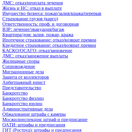
ДМС: отказ/неоплата лечения
Жизнь и НС: отказ в выплате
Имущество бизнеса: пожар/залив/кража/перерыв
Страхование грузов (карго)
Ответственность: проф. и договорная
ВЗР: лечение/эвакуация/багаж
Квартира/дом: залив, пожар, кража
Ипотечное страхование: отказ/возврат премии
Кредитное страхование: отказ/возврат премии
КАСКО/ОСАГО: отказ/занижение
ДМС: отказ/занижение выплаты
Жилищные споры
Сопровождение
Миграционные дела
Защита от коллекторов
Арбитражный юрист
Представительство
Банкротство
Банкротство физлиц
Банкротство юрлиц
Административные дела
Обжалование штрафа с камеры
Мосжилинспекция: штраф и предписание
ОАТИ: штрафы и предписания
ГИТ (Роструд): штрафы и предписания