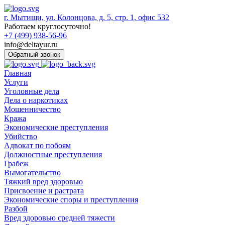
г. Мытищи, ул. Колонцова, д. 5, стр. 1, офис 532
Работаем круглосуточно!
+7 (499) 938-56-96
info@deltayur.ru
Обратный звонок
Главная
Услуги
Уголовные дела
Дела о наркотиках
Мошенничество
Кража
Экономические преступления
Убийство
Адвокат по побоям
Должностные преступления
Грабеж
Вымогательство
Тяжкий вред здоровью
Присвоение и растрата
Экономические споры и преступления
Разбой
Вред здоровью средней тяжести