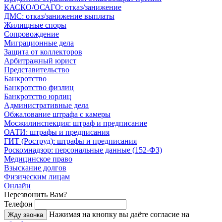
КАСКО/ОСАГО: отказ/занижение
ДМС: отказ/занижение выплаты
Жилищные споры
Сопровождение
Миграционные дела
Защита от коллекторов
Арбитражный юрист
Представительство
Банкротство
Банкротство физлиц
Банкротство юрлиц
Административные дела
Обжалование штрафа с камеры
Мосжилинспекция: штраф и предписание
ОАТИ: штрафы и предписания
ГИТ (Роструд): штрафы и предписания
Роскомнадзор: персональные данные (152-ФЗ)
Медицинское право
Взыскание долгов
Физическим лицам
Онлайн
Перезвонить Вам?
Телефон
Нажимая на кнопку вы даёте согласие на
Жду звонка