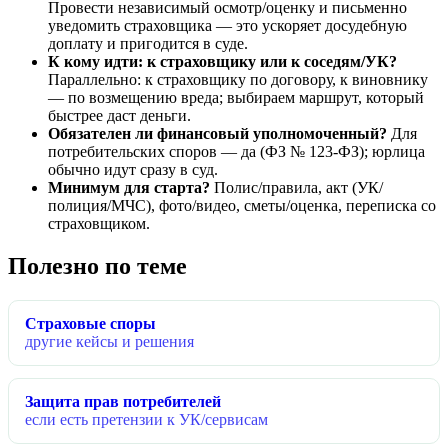
Провести независимый осмотр/оценку и письменно
уведомить страховщика — это ускоряет досудебную
доплату и пригодится в суде.
К кому идти: к страховщику или к соседям/УК?
Параллельно: к страховщику по договору, к виновнику
— по возмещению вреда; выбираем маршрут, который
быстрее даст деньги.
Обязателен ли финансовый уполномоченный?
Для
потребительских споров — да (ФЗ № 123-ФЗ); юрлица
обычно идут сразу в суд.
Минимум для старта?
Полис/правила, акт (УК/
полиция/МЧС), фото/видео, сметы/оценка, переписка со
страховщиком.
Полезно по теме
Страховые споры
другие кейсы и решения
Защита прав потребителей
если есть претензии к УК/сервисам