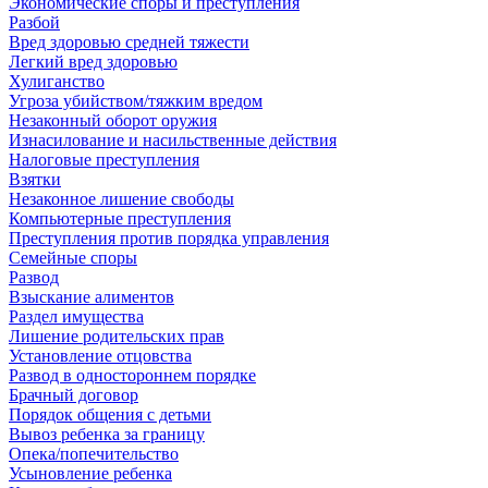
Экономические споры и преступления
Разбой
Вред здоровью средней тяжести
Легкий вред здоровью
Хулиганство
Угроза убийством/тяжким вредом
Незаконный оборот оружия
Изнасилование и насильственные действия
Налоговые преступления
Взятки
Незаконное лишение свободы
Компьютерные преступления
Преступления против порядка управления
Семейные споры
Развод
Взыскание алиментов
Раздел имущества
Лишение родительских прав
Установление отцовства
Развод в одностороннем порядке
Брачный договор
Порядок общения с детьми
Вывоз ребенка за границу
Опека/попечительство
Усыновление ребенка