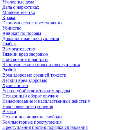
Уголовные дела
Дела о наркотиках
Мошенничество
Кража
Экономические преступления
Убийство
Адвокат по побоям
Должностные преступления
Грабеж
Вымогательство
Тяжкий вред здоровью
Присвоение и растрата
Экономические споры и преступления
Разбой
Вред здоровью средней тяжести
Легкий вред здоровью
Хулиганство
Угроза убийством/тяжким вредом
Незаконный оборот оружия
Изнасилование и насильственные действия
Налоговые преступления
Взятки
Незаконное лишение свободы
Компьютерные преступления
Преступления против порядка управления