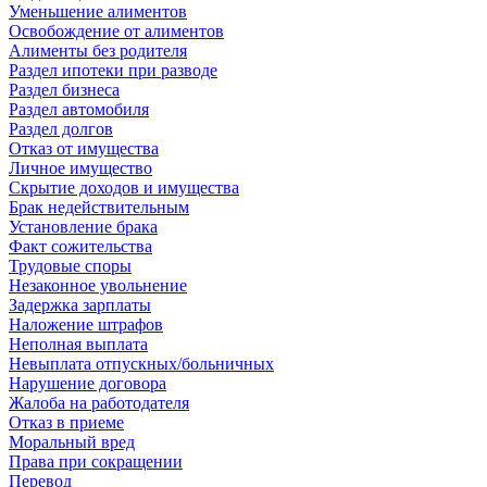
Уменьшение алиментов
Освобождение от алиментов
Алименты без родителя
Раздел ипотеки при разводе
Раздел бизнеса
Раздел автомобиля
Раздел долгов
Отказ от имущества
Личное имущество
Скрытие доходов и имущества
Брак недействительным
Установление брака
Факт сожительства
Трудовые споры
Незаконное увольнение
Задержка зарплаты
Наложение штрафов
Неполная выплата
Невыплата отпускных/больничных
Нарушение договора
Жалоба на работодателя
Отказ в приеме
Моральный вред
Права при сокращении
Перевод