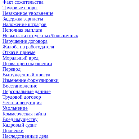
Факт сожительства
Трудовые споры
Незаконное увольнение
Задержка зарплаты
Наложение штрафов
Неполная выплата
Невыплата отпускных/больничных
Нарушение договора
Жалоба на работодателя
Отказ в приеме
Моральный вред
Права при сокращении
Перевод
Вынужденный прогул
Изменение формулировки
Восстановление
Персональные данные
Трудовой договор
Честь и репутация
Увольнение
Коммерческая тайна
Вред имуществу
Кадровый аудит
Проверки
Наследственные дела