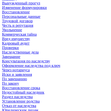
Вынужденный прогул
Изменение формулировки
Восстановление
Персональные данные
Трудовой договор
Честь и репутация
Увольнение
Коммерческая тайна
Вред имуществу
Кадровый аудит
Проверки
Наследственные дела
Завещание
Консультация по наследству
Оформление наследства под ключ
Через нотариуса
Иски и заявления
По завещанию
По закону
Восстановление срока
Недостойный наследник
Раздел наследства
Установление родства
Отказ от наследства
Юридическим лицам