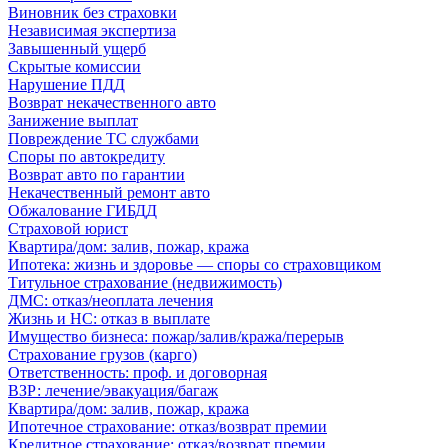
Виновник без страховки
Независимая экспертиза
Завышенный ущерб
Скрытые комиссии
Нарушение ПДД
Возврат некачественного авто
Занижение выплат
Повреждение ТС службами
Споры по автокредиту
Возврат авто по гарантии
Некачественный ремонт авто
Обжалование ГИБДД
Страховой юрист
Квартира/дом: залив, пожар, кража
Ипотека: жизнь и здоровье — споры со страховщиком
Титульное страхование (недвижимость)
ДМС: отказ/неоплата лечения
Жизнь и НС: отказ в выплате
Имущество бизнеса: пожар/залив/кража/перерыв
Страхование грузов (карго)
Ответственность: проф. и договорная
ВЗР: лечение/эвакуация/багаж
Квартира/дом: залив, пожар, кража
Ипотечное страхование: отказ/возврат премии
Кредитное страхование: отказ/возврат премии