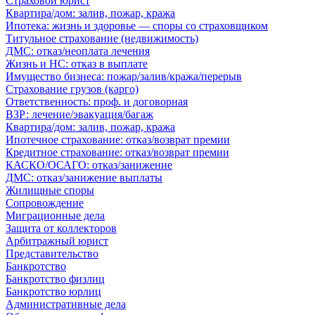
Страховой юрист
Квартира/дом: залив, пожар, кража
Ипотека: жизнь и здоровье — споры со страховщиком
Титульное страхование (недвижимость)
ДМС: отказ/неоплата лечения
Жизнь и НС: отказ в выплате
Имущество бизнеса: пожар/залив/кража/перерыв
Страхование грузов (карго)
Ответственность: проф. и договорная
ВЗР: лечение/эвакуация/багаж
Квартира/дом: залив, пожар, кража
Ипотечное страхование: отказ/возврат премии
Кредитное страхование: отказ/возврат премии
КАСКО/ОСАГО: отказ/занижение
ДМС: отказ/занижение выплаты
Жилищные споры
Сопровождение
Миграционные дела
Защита от коллекторов
Арбитражный юрист
Представительство
Банкротство
Банкротство физлиц
Банкротство юрлиц
Административные дела