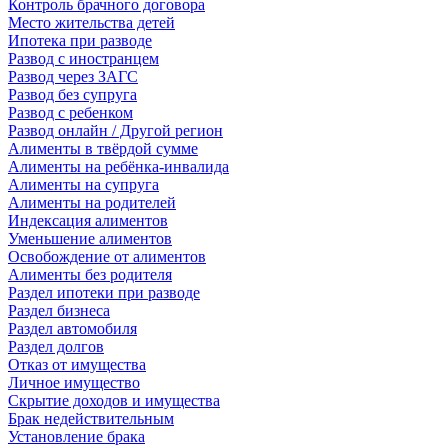
Контроль брачного договора
Место жительства детей
Ипотека при разводе
Развод с иностранцем
Развод через ЗАГС
Развод без супруга
Развод с ребенком
Развод онлайн / Другой регион
Алименты в твёрдой сумме
Алименты на ребёнка-инвалида
Алименты на супруга
Алименты на родителей
Индексация алиментов
Уменьшение алиментов
Освобождение от алиментов
Алименты без родителя
Раздел ипотеки при разводе
Раздел бизнеса
Раздел автомобиля
Раздел долгов
Отказ от имущества
Личное имущество
Скрытие доходов и имущества
Брак недействительным
Установление брака