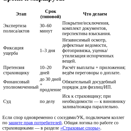
Срок
Этап
Что делаем
(типовой)
Покрытие/исключения,
Экспертиза
30–60
комплект документов,
полиса/актов
минут
перспектива взыскания.
Независимый осмотр,
дефектные ведомости,
Фиксация
1–3 дня
фотопривязка, уценка/
ущерба
утилизация испорченных
вещей.
Претензия
10–20
Расчёт выплаты + приложения;
страховщику
дней
ведём переговоры о доплате.
до 30 дней
Финансовый
Обязательный досудебный
+
уполномоченный
порядок для физлиц/ИП.
продление
Иск к страховщику; при
Суд
по делу
необходимости — к виновнику
залива/пожара параллельно.
Если спор одновременно с соседями/УК, подключаем коллег
по
защите прав потребителей
. Общая логика по работе со
страховщиками — в разделе
«Страховые споры»
.