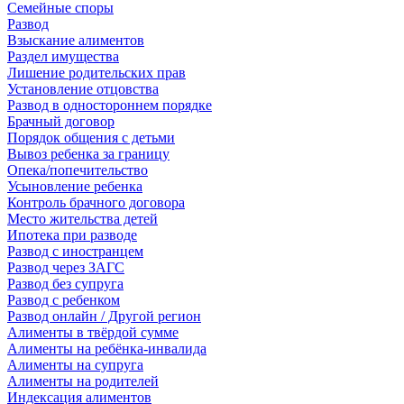
Семейные споры
Развод
Взыскание алиментов
Раздел имущества
Лишение родительских прав
Установление отцовства
Развод в одностороннем порядке
Брачный договор
Порядок общения с детьми
Вывоз ребенка за границу
Опека/попечительство
Усыновление ребенка
Контроль брачного договора
Место жительства детей
Ипотека при разводе
Развод с иностранцем
Развод через ЗАГС
Развод без супруга
Развод с ребенком
Развод онлайн / Другой регион
Алименты в твёрдой сумме
Алименты на ребёнка-инвалида
Алименты на супруга
Алименты на родителей
Индексация алиментов