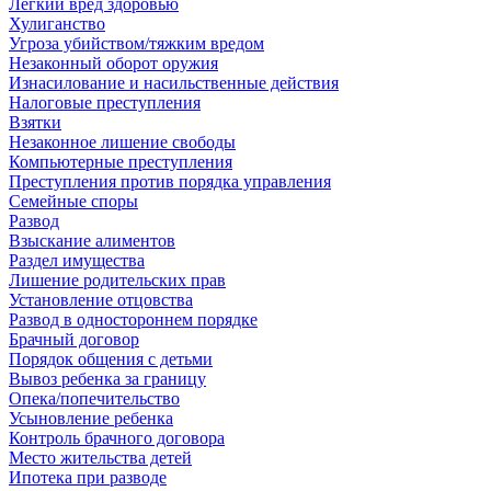
Легкий вред здоровью
Хулиганство
Угроза убийством/тяжким вредом
Незаконный оборот оружия
Изнасилование и насильственные действия
Налоговые преступления
Взятки
Незаконное лишение свободы
Компьютерные преступления
Преступления против порядка управления
Семейные споры
Развод
Взыскание алиментов
Раздел имущества
Лишение родительских прав
Установление отцовства
Развод в одностороннем порядке
Брачный договор
Порядок общения с детьми
Вывоз ребенка за границу
Опека/попечительство
Усыновление ребенка
Контроль брачного договора
Место жительства детей
Ипотека при разводе