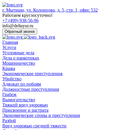
г. Мытищи, ул. Колонцова, д. 5, стр. 1, офис 532
Работаем круглосуточно!
+7 (499) 938-56-96
info@deltayur.ru
Обратный звонок
Главная
Услуги
Уголовные дела
Дела о наркотиках
Мошенничество
Кража
Экономические преступления
Убийство
Адвокат по побоям
Должностные преступления
Грабеж
Вымогательство
Тяжкий вред здоровью
Присвоение и растрата
Экономические споры и преступления
Разбой
Вред здоровью средней тяжести