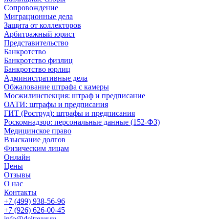
Сопровождение
Миграционные дела
Защита от коллекторов
Арбитражный юрист
Представительство
Банкротство
Банкротство физлиц
Банкротство юрлиц
Административные дела
Обжалование штрафа с камеры
Мосжилинспекция: штраф и предписание
ОАТИ: штрафы и предписания
ГИТ (Роструд): штрафы и предписания
Роскомнадзор: персональные данные (152-ФЗ)
Медицинское право
Взыскание долгов
Физическим лицам
Онлайн
Цены
Отзывы
О нас
Контакты
+7 (499) 938-56-96
+7 (926) 626-00-45
info@deltayur.ru