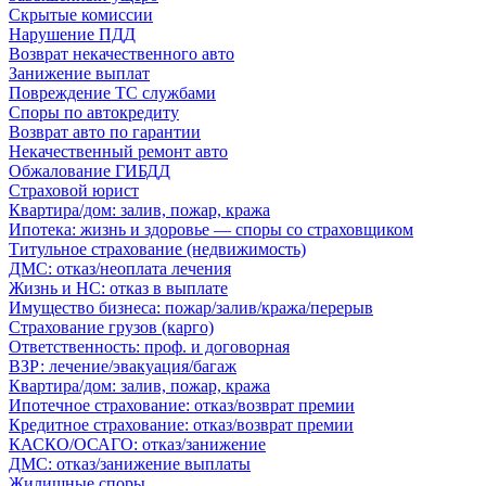
Скрытые комиссии
Нарушение ПДД
Возврат некачественного авто
Занижение выплат
Повреждение ТС службами
Споры по автокредиту
Возврат авто по гарантии
Некачественный ремонт авто
Обжалование ГИБДД
Страховой юрист
Квартира/дом: залив, пожар, кража
Ипотека: жизнь и здоровье — споры со страховщиком
Титульное страхование (недвижимость)
ДМС: отказ/неоплата лечения
Жизнь и НС: отказ в выплате
Имущество бизнеса: пожар/залив/кража/перерыв
Страхование грузов (карго)
Ответственность: проф. и договорная
ВЗР: лечение/эвакуация/багаж
Квартира/дом: залив, пожар, кража
Ипотечное страхование: отказ/возврат премии
Кредитное страхование: отказ/возврат премии
КАСКО/ОСАГО: отказ/занижение
ДМС: отказ/занижение выплаты
Жилищные споры