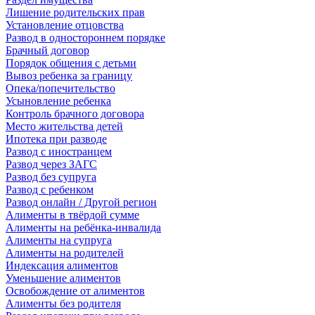
Лишение родительских прав
Установление отцовства
Развод в одностороннем порядке
Брачный договор
Порядок общения с детьми
Вывоз ребенка за границу
Опека/попечительство
Усыновление ребенка
Контроль брачного договора
Место жительства детей
Ипотека при разводе
Развод с иностранцем
Развод через ЗАГС
Развод без супруга
Развод с ребенком
Развод онлайн / Другой регион
Алименты в твёрдой сумме
Алименты на ребёнка-инвалида
Алименты на супруга
Алименты на родителей
Индексация алиментов
Уменьшение алиментов
Освобождение от алиментов
Алименты без родителя