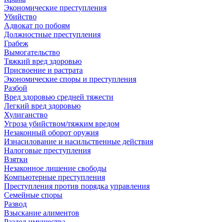
Экономические преступления
Убийство
Адвокат по побоям
Должностные преступления
Грабеж
Вымогательство
Тяжкий вред здоровью
Присвоение и растрата
Экономические споры и преступления
Разбой
Вред здоровью средней тяжести
Легкий вред здоровью
Хулиганство
Угроза убийством/тяжким вредом
Незаконный оборот оружия
Изнасилование и насильственные действия
Налоговые преступления
Взятки
Незаконное лишение свободы
Компьютерные преступления
Преступления против порядка управления
Семейные споры
Развод
Взыскание алиментов
Раздел имущества