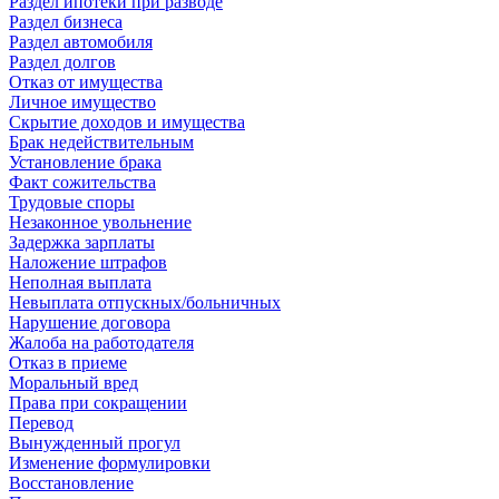
Раздел ипотеки при разводе
Раздел бизнеса
Раздел автомобиля
Раздел долгов
Отказ от имущества
Личное имущество
Скрытие доходов и имущества
Брак недействительным
Установление брака
Факт сожительства
Трудовые споры
Незаконное увольнение
Задержка зарплаты
Наложение штрафов
Неполная выплата
Невыплата отпускных/больничных
Нарушение договора
Жалоба на работодателя
Отказ в приеме
Моральный вред
Права при сокращении
Перевод
Вынужденный прогул
Изменение формулировки
Восстановление