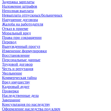
Задержка зарплаты
Наложение штрафов
Неполная выплата
Невыплата отпускных/больничных
Нарушение договора
Жалоба на работодателя
Отказ в приеме
Моральный вред
Права при сокращении
Перевод
Вынужденный прогул
Изменение формулировки
Восстановление
Персональные данные
Трудовой договор
Честь и репутация
Увольнение
Коммерческая тайна
Вред имуществу
Кадровый аудит
Проверки
Наследственные дела
Завещание
Консультация по наследству
Оформление наследства под ключ