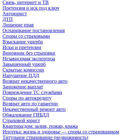
Связь, интернет и ТВ
Претензия и иск под ключ
Автоюрист
ДТП
Лишение прав
Оспаривание постановления
Споры со страховыми
Взыскание ущерба
Иски и претензии
Виновник без страховки
Независимая экспертиза
Завышенный ущерб
Скрытые комиссии
Нарушение ПДД
Возврат некачественного авто
Занижение выплат
Повреждение ТС службами
Споры по автокредиту
Возврат авто по гарантии
Некачественный ремонт авто
Обжалование ГИБДД
Страховой юрист
Квартира/дом: залив, пожар, кража
Ипотека: жизнь и здоровье — споры со страховщиком
Титульное страхование (недвижимость)