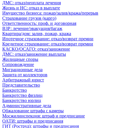
ДМС: отказ/неоплата лечения
Жизнь и НС: отказ в выплате
Имущество бизнеса: пожар/залив/кража/перерыв
Страхование грузов (карго)
Ответственность: проф. и договорная
ВЗР: лечение/эвакуация/багаж
Квартира/дом: залив, пожар, кража
Ипотечное страхование: отказ/возврат премии
Кредитное страхование: отказ/возврат премии
КАСКО/ОСАГО: отказ/занижение
ДМС: отказ/занижение выплаты
Жилищные споры
Сопровождение
Миграционные дела
Защита от коллекторов
Арбитражный юрист
Представительство
Банкротство
Банкротство физлиц
Банкротство юрлиц
Административные дела
Обжалование штрафа с камеры
Мосжилинспекция: штраф и предписание
ОАТИ: штрафы и предписания
ГИТ (Роструд): штрафы и предписания