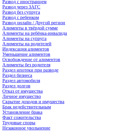
Развод с иностранцем
Развод через ЗАГС
Развод без супруга
Развод с ребенком
Развод онлайн / Другой регион
Алименты в твёрдой сумме
Алименты на ребёнка-инвалида
Алименты на супруга
Алименты на родителей
Индексация алиментов
Уменьшение алиментов
Освобождение от алиментов
Алименты без родителя
Раздел ипотеки при разводе
Раздел бизнеса
Раздел автомобиля
Раздел долгов
Отказ от имущества
Личное имущество
Скрытие доходов и имущества
Брак недействительным
Установление брака
Факт сожительства
Трудовые споры
Незаконное увольнение