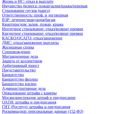
Жизнь и НС: отказ в выплате
Имущество бизнеса: пожар/залив/кража/перерыв
Страхование грузов (карго)
Ответственность: проф. и договорная
ВЗР: лечение/эвакуация/багаж
Квартира/дом: залив, пожар, кража
Ипотечное страхование: отказ/возврат премии
Кредитное страхование: отказ/возврат премии
КАСКО/ОСАГО: отказ/занижение
ДМС: отказ/занижение выплаты
Жилищные споры
Сопровождение
Миграционные дела
Защита от коллекторов
Арбитражный юрист
Представительство
Банкротство
Банкротство физлиц
Банкротство юрлиц
Административные дела
Обжалование штрафа с камеры
Мосжилинспекция: штраф и предписание
ОАТИ: штрафы и предписания
ГИТ (Роструд): штрафы и предписания
Роскомнадзор: персональные данные (152-ФЗ)