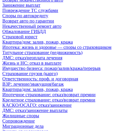
Занижение выплат
Повреждение ТС службами
Споры по автокредиту
Возврат авто по гарантии
Некачественный ремонт авто
Обжалование ГИБДД
Страховой юрист
Квартира/дом: залив, пожар, кража
Ипотека: жизнь и здоровье — споры со страховщиком
Титульное страхование (недвижимость)
ДМС: отказ/неоплата лечения
Жизнь и НС: отказ в выплате
Имущество бизнеса: пожар/залив/кража/перерыв
Страхование грузов (карго)
Ответственность: проф. и договорная
ВЗР: лечение/эвакуация/багаж
Квартира/дом: залив, пожар, кража
Ипотечное страхование: отказ/возврат премии
Кредитное страхование: отказ/возврат премии
КАСКО/ОСАГО: отказ/занижение
ДМС: отказ/занижение выплаты
Жилищные споры
Сопровождение
Миграционные дела