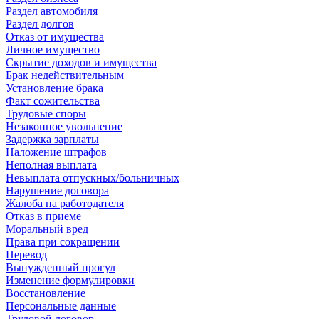
Раздел автомобиля
Раздел долгов
Отказ от имущества
Личное имущество
Скрытие доходов и имущества
Брак недействительным
Установление брака
Факт сожительства
Трудовые споры
Незаконное увольнение
Задержка зарплаты
Наложение штрафов
Неполная выплата
Невыплата отпускных/больничных
Нарушение договора
Жалоба на работодателя
Отказ в приеме
Моральный вред
Права при сокращении
Перевод
Вынужденный прогул
Изменение формулировки
Восстановление
Персональные данные
Трудовой договор