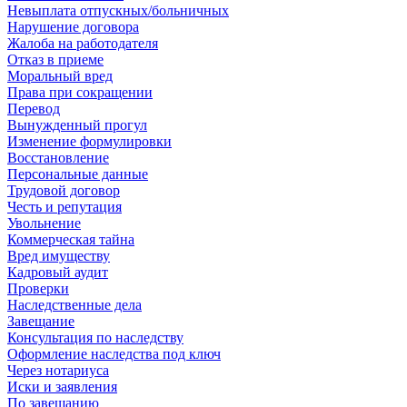
Невыплата отпускных/больничных
Нарушение договора
Жалоба на работодателя
Отказ в приеме
Моральный вред
Права при сокращении
Перевод
Вынужденный прогул
Изменение формулировки
Восстановление
Персональные данные
Трудовой договор
Честь и репутация
Увольнение
Коммерческая тайна
Вред имуществу
Кадровый аудит
Проверки
Наследственные дела
Завещание
Консультация по наследству
Оформление наследства под ключ
Через нотариуса
Иски и заявления
По завещанию