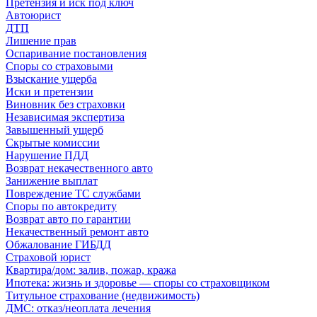
Претензия и иск под ключ
Автоюрист
ДТП
Лишение прав
Оспаривание постановления
Споры со страховыми
Взыскание ущерба
Иски и претензии
Виновник без страховки
Независимая экспертиза
Завышенный ущерб
Скрытые комиссии
Нарушение ПДД
Возврат некачественного авто
Занижение выплат
Повреждение ТС службами
Споры по автокредиту
Возврат авто по гарантии
Некачественный ремонт авто
Обжалование ГИБДД
Страховой юрист
Квартира/дом: залив, пожар, кража
Ипотека: жизнь и здоровье — споры со страховщиком
Титульное страхование (недвижимость)
ДМС: отказ/неоплата лечения