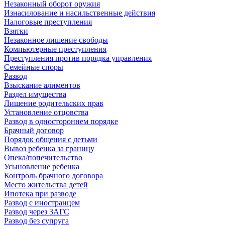
Незаконный оборот оружия
Изнасилование и насильственные действия
Налоговые преступления
Взятки
Незаконное лишение свободы
Компьютерные преступления
Преступления против порядка управления
Семейные споры
Развод
Взыскание алиментов
Раздел имущества
Лишение родительских прав
Установление отцовства
Развод в одностороннем порядке
Брачный договор
Порядок общения с детьми
Вывоз ребенка за границу
Опека/попечительство
Усыновление ребенка
Контроль брачного договора
Место жительства детей
Ипотека при разводе
Развод с иностранцем
Развод через ЗАГС
Развод без супруга