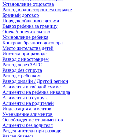
Установление отцовства
Развод в одностороннем порядке
Брачный договор
Порядок общения с детьми
Вывоз ребенка за границу
Опека/попечительство
Усыновление ребенка
Контроль брачного договора
Место жительства детей
Ипотека при разводе
Развод с иностранцем
Развод через ЗАГС
Развод без супруга
Развод с ребенком
Развод онлайн / Другой регион
Алименты в твёрдой сумме
Алименты на ребёнка-инвалида
Алименты на супруга
Алименты на родителей
Индексация алиментов
Уменьшение алиментов
Освобождение от алиментов
Алименты без родителя
Раздел ипотеки при разводе
Раздел бизнеса