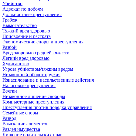
Убийство
Адвокат по побоям
Должностные преступления
Грабеж
Вымогательство
Тяжкий вред здоровью
Присвоение и растрата
Экономические споры и преступления
Разбой
Вред здоровью средней тяжести
Легкий вред здоровью
Хулиганство
Угроза убийством/тяжким вредом
Незаконный оборот оружия
Изнасилование и насильственные действия
Налоговые преступления
Взятки
Незаконное лишение свободы
Компьютерные преступления
Преступления против порядка управления
Семейные споры
Развод
Взыскание алиментов
Раздел имущества
Лишение родительских прав