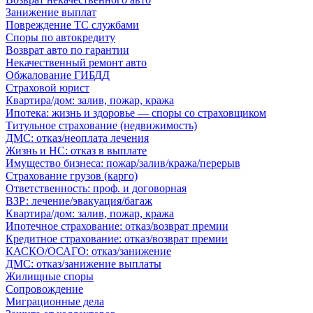
Занижение выплат
Повреждение ТС службами
Споры по автокредиту
Возврат авто по гарантии
Некачественный ремонт авто
Обжалование ГИБДД
Страховой юрист
Квартира/дом: залив, пожар, кража
Ипотека: жизнь и здоровье — споры со страховщиком
Титульное страхование (недвижимость)
ДМС: отказ/неоплата лечения
Жизнь и НС: отказ в выплате
Имущество бизнеса: пожар/залив/кража/перерыв
Страхование грузов (карго)
Ответственность: проф. и договорная
ВЗР: лечение/эвакуация/багаж
Квартира/дом: залив, пожар, кража
Ипотечное страхование: отказ/возврат премии
Кредитное страхование: отказ/возврат премии
КАСКО/ОСАГО: отказ/занижение
ДМС: отказ/занижение выплаты
Жилищные споры
Сопровождение
Миграционные дела