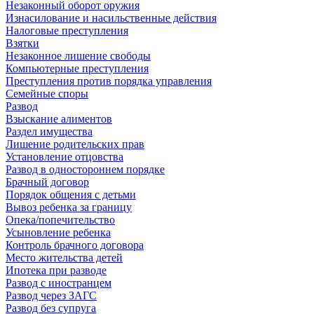
Незаконный оборот оружия
Изнасилование и насильственные действия
Налоговые преступления
Взятки
Незаконное лишение свободы
Компьютерные преступления
Преступления против порядка управления
Семейные споры
Развод
Взыскание алиментов
Раздел имущества
Лишение родительских прав
Установление отцовства
Развод в одностороннем порядке
Брачный договор
Порядок общения с детьми
Вывоз ребенка за границу
Опека/попечительство
Усыновление ребенка
Контроль брачного договора
Место жительства детей
Ипотека при разводе
Развод с иностранцем
Развод через ЗАГС
Развод без супруга