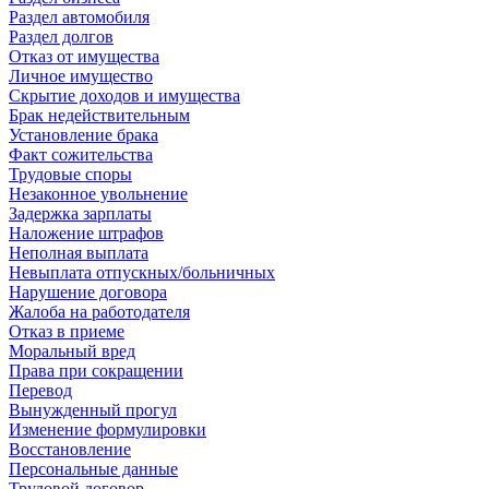
Раздел автомобиля
Раздел долгов
Отказ от имущества
Личное имущество
Скрытие доходов и имущества
Брак недействительным
Установление брака
Факт сожительства
Трудовые споры
Незаконное увольнение
Задержка зарплаты
Наложение штрафов
Неполная выплата
Невыплата отпускных/больничных
Нарушение договора
Жалоба на работодателя
Отказ в приеме
Моральный вред
Права при сокращении
Перевод
Вынужденный прогул
Изменение формулировки
Восстановление
Персональные данные
Трудовой договор