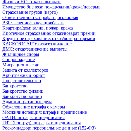
Жизнь и НС: отказ в выплате
Имущество бизнеса: пожар/залив/кража/перерыв
Страхование грузов (карго)
Ответственность: проф. и договорная
ВЗР: лечение/эвакуация/багаж
Квартира/дом: залив, пожар, кража
Ипотечное страхование: отказ/возврат премии
Кредитное страхование: отказ/возврат премии
КАСКО/ОСАГО: отказ/занижение
ДМС: отказ/занижение выплаты
Жилищные споры
Сопровождение
Миграционные дела
Защита от коллекторов
Арбитражный юрист
Представительство
Банкротство
Банкротство физлиц
Банкротство юрлиц
Административные дела
Обжалование штрафа с камеры
Мосжилинспекция: штраф и предписание
ОАТИ: штрафы и предписания
ГИТ (Роструд): штрафы и предписания
Роскомнадзор: персональные данные (152-ФЗ)