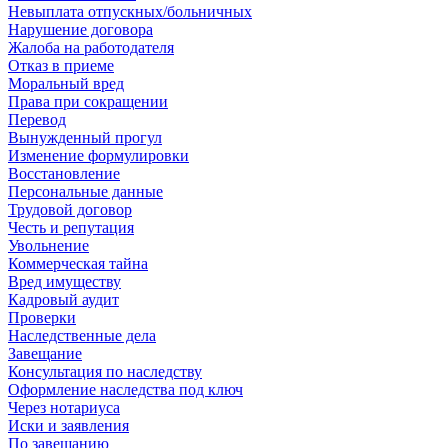
Невыплата отпускных/больничных
Нарушение договора
Жалоба на работодателя
Отказ в приеме
Моральный вред
Права при сокращении
Перевод
Вынужденный прогул
Изменение формулировки
Восстановление
Персональные данные
Трудовой договор
Честь и репутация
Увольнение
Коммерческая тайна
Вред имуществу
Кадровый аудит
Проверки
Наследственные дела
Завещание
Консультация по наследству
Оформление наследства под ключ
Через нотариуса
Иски и заявления
По завещанию