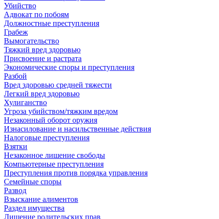
Убийство
Адвокат по побоям
Должностные преступления
Грабеж
Вымогательство
Тяжкий вред здоровью
Присвоение и растрата
Экономические споры и преступления
Разбой
Вред здоровью средней тяжести
Легкий вред здоровью
Хулиганство
Угроза убийством/тяжким вредом
Незаконный оборот оружия
Изнасилование и насильственные действия
Налоговые преступления
Взятки
Незаконное лишение свободы
Компьютерные преступления
Преступления против порядка управления
Семейные споры
Развод
Взыскание алиментов
Раздел имущества
Лишение родительских прав