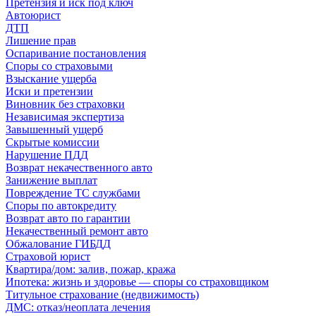
Претензия и иск под ключ
Автоюрист
ДТП
Лишение прав
Оспаривание постановления
Споры со страховыми
Взыскание ущерба
Иски и претензии
Виновник без страховки
Независимая экспертиза
Завышенный ущерб
Скрытые комиссии
Нарушение ПДД
Возврат некачественного авто
Занижение выплат
Повреждение ТС службами
Споры по автокредиту
Возврат авто по гарантии
Некачественный ремонт авто
Обжалование ГИБДД
Страховой юрист
Квартира/дом: залив, пожар, кража
Ипотека: жизнь и здоровье — споры со страховщиком
Титульное страхование (недвижимость)
ДМС: отказ/неоплата лечения