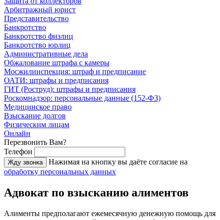
Защита от коллекторов
Арбитражный юрист
Представительство
Банкротство
Банкротство физлиц
Банкротство юрлиц
Административные дела
Обжалование штрафа с камеры
Мосжилинспекция: штраф и предписание
ОАТИ: штрафы и предписания
ГИТ (Роструд): штрафы и предписания
Роскомнадзор: персональные данные (152-ФЗ)
Медицинское право
Взыскание долгов
Физическим лицам
Онлайн
Перезвонить Вам?
Телефон
Нажимая на кнопку вы даёте согласие на
Жду звонка
обработку персональных данных
Адвокат по взысканию алиментов
Алименты предполагают ежемесячную денежную помощь для