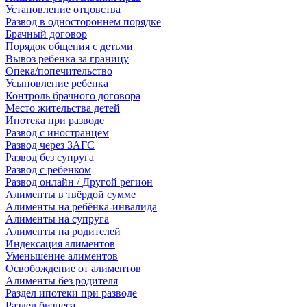
Установление отцовства
Развод в одностороннем порядке
Брачный договор
Порядок общения с детьми
Вывоз ребенка за границу
Опека/попечительство
Усыновление ребенка
Контроль брачного договора
Место жительства детей
Ипотека при разводе
Развод с иностранцем
Развод через ЗАГС
Развод без супруга
Развод с ребенком
Развод онлайн / Другой регион
Алименты в твёрдой сумме
Алименты на ребёнка-инвалида
Алименты на супруга
Алименты на родителей
Индексация алиментов
Уменьшение алиментов
Освобождение от алиментов
Алименты без родителя
Раздел ипотеки при разводе
Раздел бизнеса